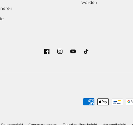
worden
rneren
ie
Facebook
Instagram
YouTube
TikTok
Betaalmethoden
Privacybeleid
Contactgegevens
Terugbetalingsbeleid
Verzendbeleid