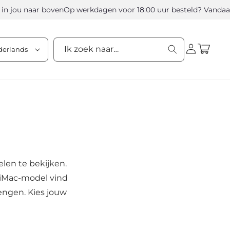
 jou naar boven
Op werkdagen voor 18:00 uur besteld? Vandaag v
Winkelwagen
Ik zoek naar…
derlands
Inloggen
len te bekijken.
 iMac-model vind
engen. Kies jouw