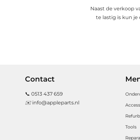
Naast de verkoop va
te lastig is kun 
Contact
Me
📞
0513 437 659
Onder
✉️
info@appleparts.nl
Access
Refurb
Tools
Repara