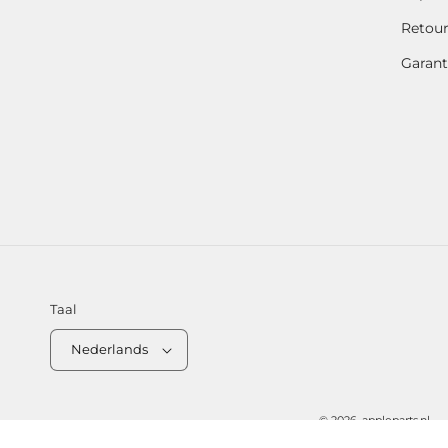
Retou
Garant
Taal
Nederlands
© 2026,
appleparts.nl