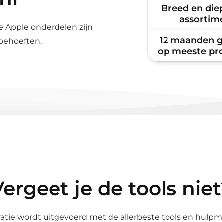
Breed en die
assortim
e Apple onderdelen zijn
12 maanden g
 behoeften.
op meeste pr
Indien u ni
contact opn
samen uitsl
ergeet je de tools nie
B7000 reparatielij
 tool spudger
iPhones iPads S
Phones en iPads
Watches en Mac
ratie wordt uitgevoerd met de allerbeste tools en hulp