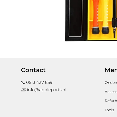
Contact
Me
📞
0513 437 659
Onder
✉️
info@appleparts.nl
Access
Refurb
Tools