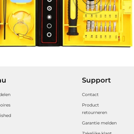
p
r
i
j
s
nu
Support
delen
Contact
oires
Product
retourneren
ished
Garantie melden
Zakelijke klant