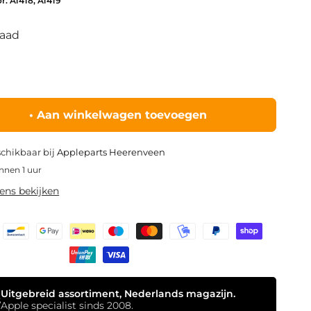
r: A1418, A1419
raad
•
Aan winkelwagen toevoegen
schikbaar bij
Appleparts Heerenveen
innen 1 uur
ns bekijken
Uitgebreid assortiment, Nederlands magazijn.
s
Apple specialist sinds 2008.