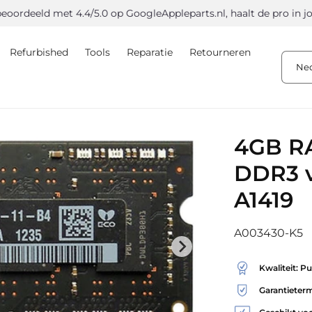
eeld met 4.4/5.0 op Google
Appleparts.nl, haalt de pro in jou n
Refurbished
Tools
Reparatie
Retourneren
Ne
4GB R
DDR3 v
A1419
SKU:
A003430-K5
Kwaliteit: Pu
Garantieter