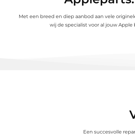
Met een breed en diep aanbod aan vele originel
wij de specialist voor al jouw Apple
V
Metalen pry
voor o.a. i
N
€9,95
Een succesvolle repa