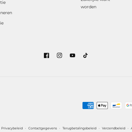
tie
worden
rneren
ie
Facebook
Instagram
YouTube
TikTok
Betaalmethoden
Privacybeleid
Contactgegevens
Terugbetalingsbeleid
Verzendbeleid