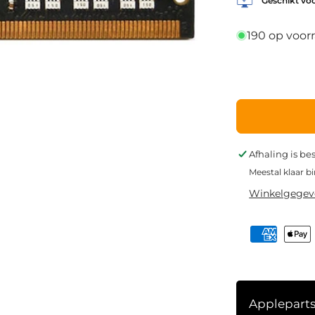
Geschikt voo
190 op voor
Afhaling is be
Meestal klaar b
Winkelgegeve
Applepart