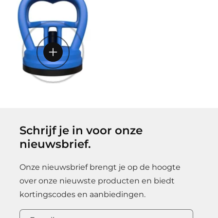
r
Toevoegen
m
a
l
add
e
p
r
i
j
s
Schrijf je in voor onze
nieuwsbrief.
Onze nieuwsbrief brengt je op de hoogte
over onze nieuwste producten en biedt
kortingscodes en aanbiedingen.