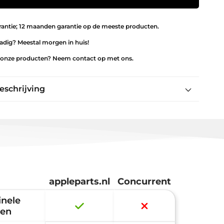
rantie; 12 maanden garantie op de meeste producten.
radig? Meestal morgen in huis!
 onze producten? Neem contact op met ons.
eschrijving
eheugen 1600Mhz DDR3 voor Apple
 en A1419
appleparts.nl
Concurrent
inele
len