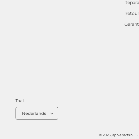
Repara
Retou
Garant
Taal
Nederlands
© 2026,
appleparts.nl