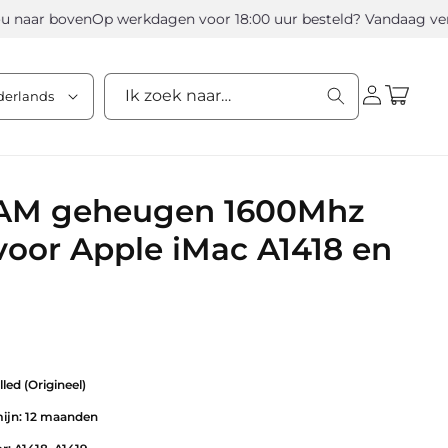
aar boven
Op werkdagen voor 18:00 uur besteld? Vandaag verzond
Inloggen
Winkelwagen
Ik zoek naar…
derlands
AM geheugen 1600Mhz
oor Apple iMac A1418 en
lled (Origineel)
mijn: 12 maanden