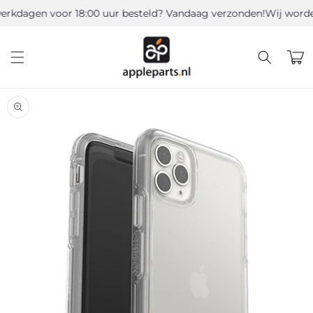
Meteen
kdagen voor 18:00 uur besteld? Vandaag verzonden!
Wij worden 
naar de
content
Winkelwa
a direct naar
roductinformatie