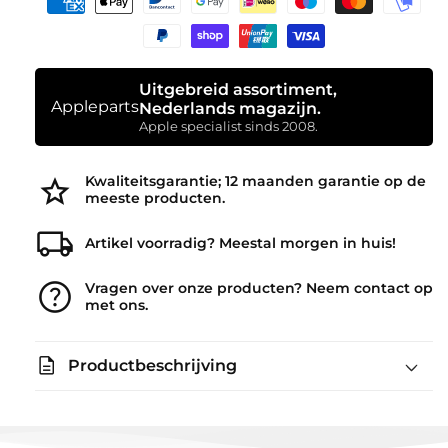
Uitgebreid assortiment,
Appleparts
Nederlands magazijn.
Apple specialist sinds 2008.
star
Kwaliteitsgarantie; 12 maanden garantie op de
meeste producten.
local_shipping
Artikel voorradig? Meestal morgen in huis!
help
Vragen over onze producten? Neem contact op
met ons.
description
Productbeschrijving
Slank staat gelijk aan sterk