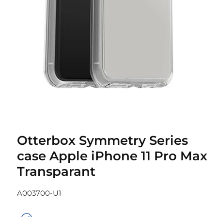
Media
1
openen
Otterbox Symmetry Series
in
modaal
case Apple iPhone 11 Pro Max
Transparant
SKU:
A003700-U1